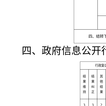
四、结转
四、政府信息公开
行政复
结
结
其
果
果
他
维
纠
结
持
正
果
3
3
2