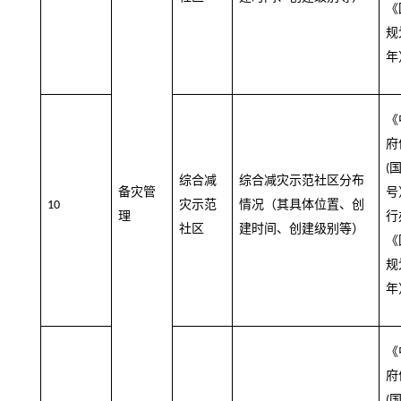
《
规
年
《
府
(
综合减
综合减灾示范社区分布
备灾管
号
灾示范
情况（其具体位置、创
10
理
行
社区
建时间、创建级别等）
《
规
年
《
府
(