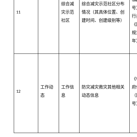
综合减
综合减灾示范社区分布
号
灾示范
情况（其具体位置、创
11
行
社区
建时间、创建级别等）
《
规
年
《
工作动
工作信
防灾减灾救灾其他相关
府
12
态
息
动态信息
（
号