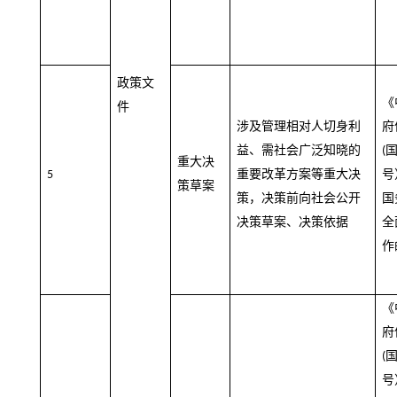
政策文
《
件
涉及管理相对人切身利
府
益、需社会广泛知晓的
(
重大决
重要改革方案等重大决
号
5
策草案
策，决策前向社会公开
国
决策草案、决策依据
全
作
《
府
(
号