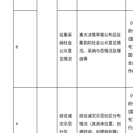
《
府
征集采
重大决策草案公布后征
(
纳社会
集到的社会公众意见情
号
8
公众意
况、采纳与否情况及理
国
见情况
由等
全
作
《
府
(
综合减
综合减灾示范社区分布
号
灾示范
情况（其具体位置、创
9
行
社区
建时间、创建级别等）