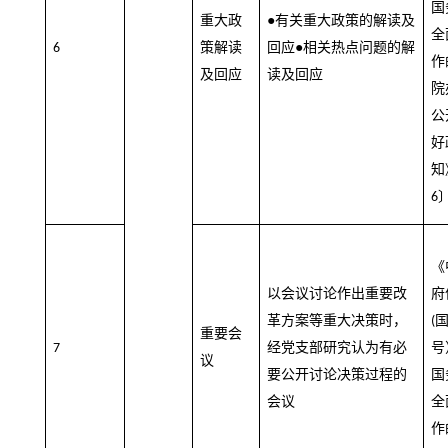
国
重大政
●有关重大政策的解读及
全
策解读
回应●相关热点问题的解
6
作
及回应
读及回应
院
公
好
知
6
《
以会议讨论作出重要改
府
革方案等重大决策时，
(
重要会
经党支部研究认为有必
号
7
议
要公开讨论决策过程的
国
会议
全
作