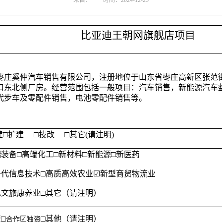
来自：
时间：2024-12-25
比亚迪王朝网旗舰店项目
枣庄奚仲汽车销售有限公司，注册地位于山东省枣庄高新区张范
口东北侧厂房。经营范围包括一般项目：汽车销售，新能源汽车
代步车及零配件销售，电池零配件销售等。
建
□扩建 □技改 □其它(请注明)
端装备
□
高端化工
□
新材料
□
新能源
□
新医药
一代信息技术
□
高质高效农业
☑
新型商贸物流业
色文旅康养业
□其它（请注明）
资
□
☑
□其他（请注明）
合作
独资