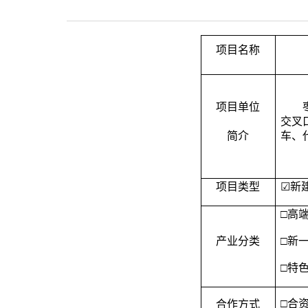
项目名称
项目单位
交叉
简介
车、
项目类型
☑
新
□
高
产业分类
□
新
□
特
□
合
合作方式