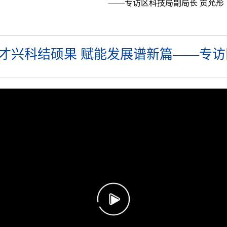
——专访区科技局副局长 贡允彤
才兴科结硕果 赋能发展谱新篇——专访