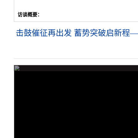
访谈概要：
击鼓催征再出发 蓄势突破启新程