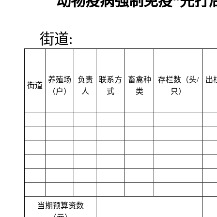
动物疫病强制免疫“先打
街道: 汇
养殖场
负责
联系方
畜禽种
存栏数（头/
出
街道
（户）
人
式
类
只）
当期预算资数